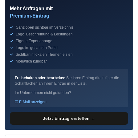
Mehr Anfragen mit
Premium-Eintrag
✓
Ganz oben sichtbar im Verzeichnis
✓
Logo, Beschreibung & Leistungen
✓
Eigene Expertenpage
✓
Logo im gesamten Portal
✓
Sichtbar in lokalen Themenleisten
✓
Monatlich kündbar
Freischalten oder bearbeiten
Sie Ihren Eintrag direkt über die
Schaltflächen an Ihrem Eintrag in der Liste.
Ihr Unternehmen nicht gefunden?
E-Mail anzeigen
Jetzt Eintrag erstellen →