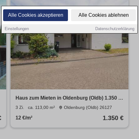
Alle Cookies akzeptieren
Alle Cookies ablehnen
Einstellungen
Datenschutzerklärung
Haus zum Mieten in Oldenburg (Oldb) 1.350 €
113 m²
3 Zi.
ca. 113,00 m²
Oldenburg (Oldb) 26127
€
1.350 €
12 €/m²