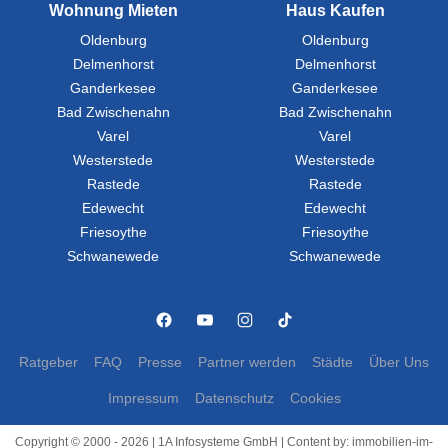
Wohnung Mieten
Haus Kaufen
Oldenburg
Oldenburg
Delmenhorst
Delmenhorst
Ganderkesee
Ganderkesee
Bad Zwischenahn
Bad Zwischenahn
Varel
Varel
Westerstede
Westerstede
Rastede
Rastede
Edewecht
Edewecht
Friesoythe
Friesoythe
Schwanewede
Schwanewede
Ratgeber
FAQ
Presse
Partner werden
Städte
Über Uns
Impressum
Datenschutz
Cookies
Copyright © 2000 - 2026 | 1A Infosysteme GmbH | Content by: immobilien-im-