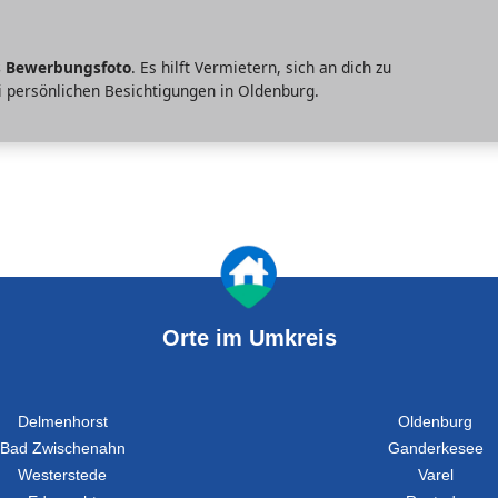
s Bewerbungsfoto
. Es hilft Vermietern, sich an dich zu
i persönlichen Besichtigungen in Oldenburg.
Orte im Umkreis
Delmenhorst
Oldenburg
Bad Zwischenahn
Ganderkesee
Westerstede
Varel