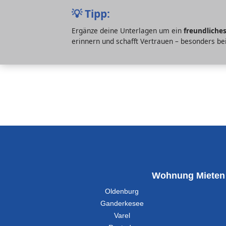
💡
Tipp:
Ergänze deine Unterlagen um ein
freundliche
erinnern und schafft Vertrauen – besonders be
Wohnung Mieten
Oldenburg
Ganderkesee
Varel