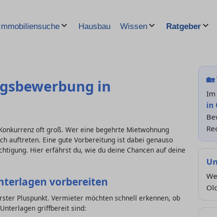
Hausbau
Immobiliensuche
Wissen
Ratgeber
🏡
ngsbewerbung in
Im
in
Be
Rec
Konkurrenz oft groß. Wer eine begehrte Mietwohnung
ch auftreten. Eine gute Vorbereitung ist dabei genauso
ichtigung. Hier erfährst du, wie du deine Chancen auf deine
Un
We
nterlagen vorbereiten
Ol
rster Pluspunkt. Vermieter möchten schnell erkennen, ob
Unterlagen griffbereit sind: