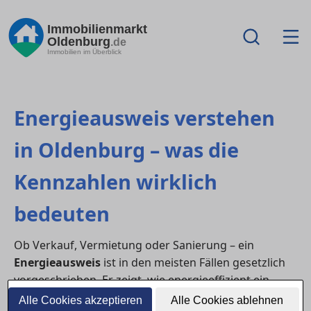
Immobilienmarkt
Oldenburg
.de
Immobilien im Überblick
Energieausweis verstehen
in Oldenburg – was die
Kennzahlen wirklich
bedeuten
Ob Verkauf, Vermietung oder Sanierung – ein
Energieausweis
ist in den meisten Fällen gesetzlich
vorgeschrieben. Er zeigt, wie energieeffizient ein
Gebäude ist, und hilft Käufer:innen oder Mieter:innen
Alle Cookies akzeptieren
Alle Cookies ablehnen