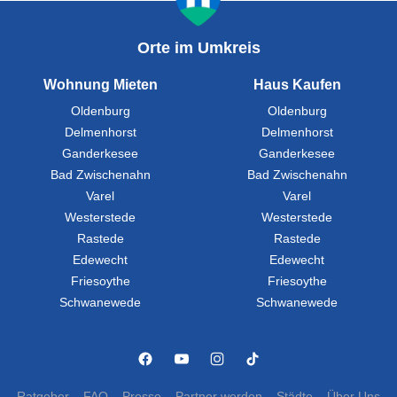
Orte im Umkreis
Wohnung Mieten
Haus Kaufen
Oldenburg
Oldenburg
Delmenhorst
Delmenhorst
Ganderkesee
Ganderkesee
Bad Zwischenahn
Bad Zwischenahn
Varel
Varel
Westerstede
Westerstede
Rastede
Rastede
Edewecht
Edewecht
Friesoythe
Friesoythe
Schwanewede
Schwanewede
Ratgeber
FAQ
Presse
Partner werden
Städte
Über Uns