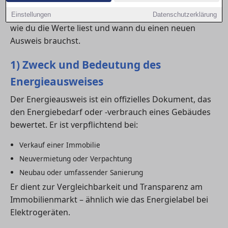
in in Oldenburg, die Energiekosten besser
einzuschätzen. Hier erfährst du, welche Arten es gibt,
Einstellungen
Datenschutzerklärung
wie du die Werte liest und wann du einen neuen
Ausweis brauchst.
1) Zweck und Bedeutung des
Energieausweises
Der Energieausweis ist ein offizielles Dokument, das
den Energiebedarf oder -verbrauch eines Gebäudes
bewertet. Er ist verpflichtend bei:
Verkauf einer Immobilie
Neuvermietung oder Verpachtung
Neubau oder umfassender Sanierung
Er dient zur Vergleichbarkeit und Transparenz am
Immobilienmarkt – ähnlich wie das Energielabel bei
Elektrogeräten.