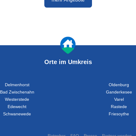
Orte im Umkreis
Delmenhorst
Oldenburg
Bad Zwischenahn
Ganderkesee
Westerstede
Varel
Edewecht
Rastede
Schwanewede
Friesoythe
Ratgeber
FAQ
Presse
Partner werden