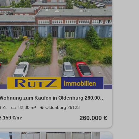
Wohnung zum Kaufen in Oldenburg 260.000 €
82.3 m²
3 Zi.
ca. 82,30 m²
Oldenburg 26123
260.000 €
3.159 €/m²