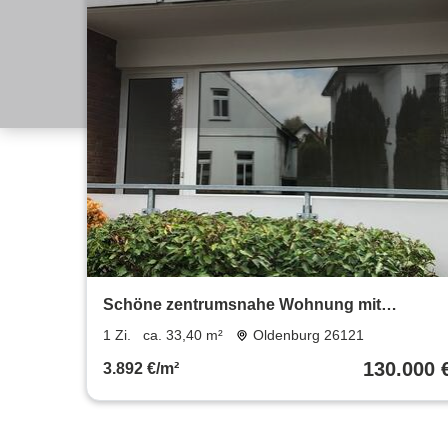
Schöne zentrumsnahe Wohnung mit
Einbauküche, Balkon, Pkw-Stellptz
1 Zi.
ca. 33,40 m²
Oldenburg 26121
130.000 
3.892 €/m²