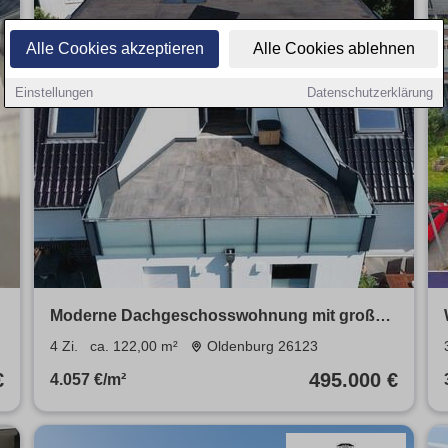
Alle Cookies akzeptieren
Alle Cookies ablehnen
Einstellungen
Datenschutzerklärung
Moderne Dachgeschosswohnung mit großer
Sonnenterrasse
4 Zi.
ca. 122,00 m²
Oldenburg 26123
€
495.000 €
4.057 €/m²