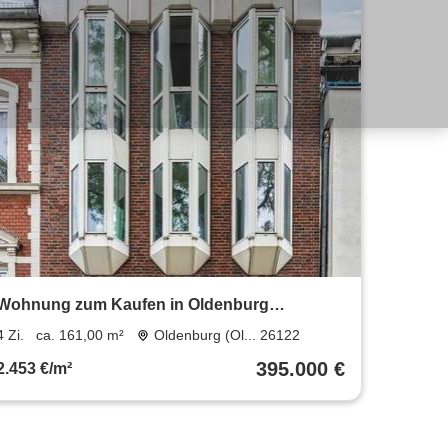
Wohnung zum Kaufen in Oldenburg
(Oldenburg) 395.000 € 161 m²
4 Zi.
ca. 161,00 m²
Oldenburg (Ol... 26122
395.000 €
2.453 €/m²