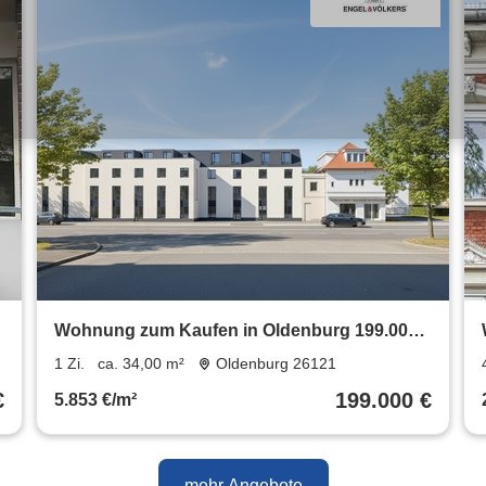
Wohnung zum Kaufen in Oldenburg 199.000 €
34 m²
1 Zi.
ca. 34,00 m²
Oldenburg 26121
€
199.000 €
5.853 €/m²
mehr Angebote