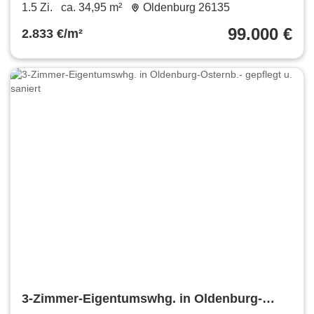
Oldenburg Innenstadtnähe
1.5 Zi.
ca. 34,95 m²
Oldenburg 26135
99.000 €
2.833 €/m²
3-Zimmer-Eigentumswhg. in Oldenburg-