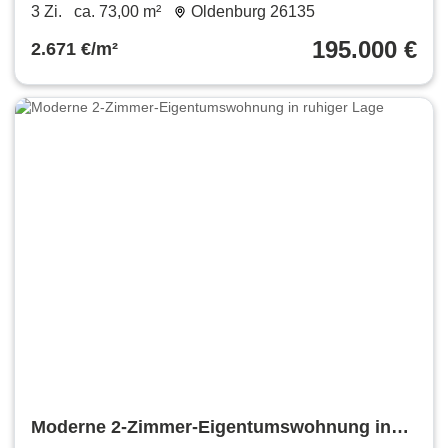
Osternb.- gepflegt u. saniert
3 Zi.
ca. 73,00 m²
Oldenburg 26135
195.000 €
2.671 €/m²
Moderne 2-Zimmer-Eigentumswohnung in