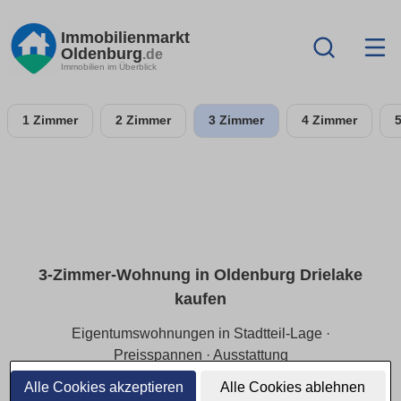
Immobilienmarkt
Oldenburg
.de
Immobilien im Überblick
1 Zimmer
2 Zimmer
3 Zimmer
4 Zimmer
3-Zimmer-Wohnung in Oldenburg Drielake
kaufen
Eigentumswohnungen in Stadtteil-Lage ·
Preisspannen · Ausstattung
Alle Cookies akzeptieren
Alle Cookies ablehnen
Beliebt bei Paaren/Familien:
3-Zimmer-Wohnungen in