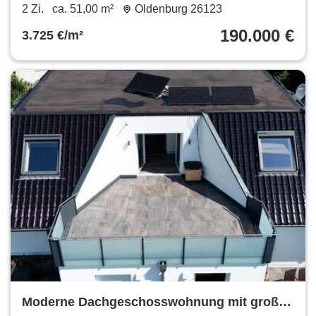
ruhiger Lage
2 Zi.
ca. 51,00 m²
Oldenburg 26123
190.000 €
3.725 €/m²
Moderne Dachgeschosswohnung mit großer