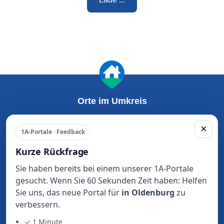
Orte im Umkreis
Wohnung Mieten
Haus Kaufen
×
1A-Portale · Feedback
Oldenburg
Oldenburg
Delmenhorst
Delmenhorst
Kurze Rückfrage
Ganderkesee
Ganderkesee
Sie haben bereits bei einem unserer 1A-Portale
Bad Zwischenahn
Bad Zwischenahn
gesucht. Wenn Sie 60 Sekunden Zeit haben: Helfen
Varel
Varel
Sie uns, das neue Portal für
in Oldenburg
zu
Westerstede
Westerstede
verbessern.
Rastede
Rastede
Edewecht
Edewecht
✓ 1 Minute