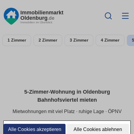
Immobilienmarkt
Oldenburg
.de
Immobilien im Überblick
1 Zimmer
2 Zimmer
3 Zimmer
4 Zimmer
5-Zimmer-Wohnung in Oldenburg
Bahnhofsviertel mieten
Mietwohnungen mit viel Platz · ruhige Lage · ÖPNV
Mietangebote in Oldenburg Bahnhofsviertel großzügig
wohnen: Wohnumfeld & Versorgung passen, Preisspanne
Alle Cookies akzeptieren
Alle Cookies ablehnen