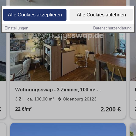
Alle Cookies akzeptieren
Alle Cookies ablehnen
Einstellungen
Datenschutzerklärung
Wohnungsswap - 3 Zimmer, 100 m² -
Straßburger Str., Oldenburg
3 Zi.
ca. 100,00 m²
Oldenburg 26123
€
2.200 €
22 €/m²