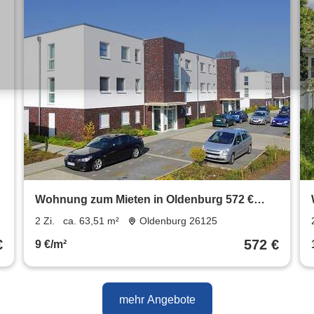
8
Wohnung zum Mieten in Oldenburg 572 €
63.51 m²
2 Zi.
ca. 63,51 m²
Oldenburg 26125
€
572 €
9 €/m²
mehr Angebote