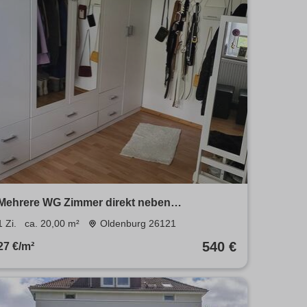
Mehrere WG Zimmer direkt neben
Fachhochschule - Zentrum Bestlage
1 Zi.
ca. 20,00 m²
Oldenburg 26121
540 €
27 €/m²