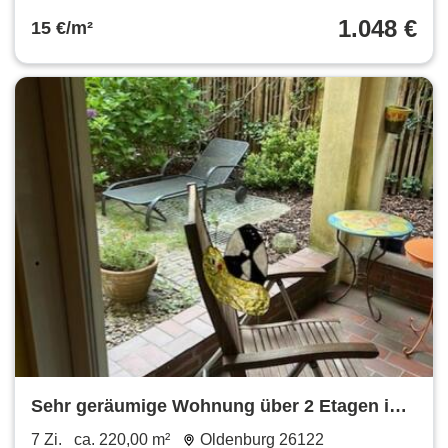
1.048 €
15 €/m²
Sehr geräumige Wohnung über 2 Etagen im
Dobbenviertel Oldenburg
7 Zi.
ca. 220,00 m²
Oldenburg 26122