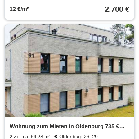
2.700 €
12 €/m²
Wohnung zum Mieten in Oldenburg 735 €
64.28 m²
2 Zi.
ca. 64,28 m²
Oldenburg 26129