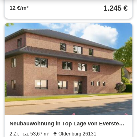
1.245 €
12 €/m²
Neubauwohnung in Top Lage von Eversten -
Erstbezug
2 Zi.
ca. 53,67 m²
Oldenburg 26131