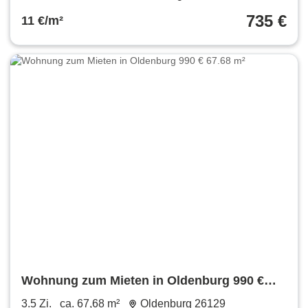
735 €
11 €/m²
Wohnung zum Mieten in Oldenburg 990 €
67.68 m²
3.5 Zi.
ca. 67,68 m²
Oldenburg 26129