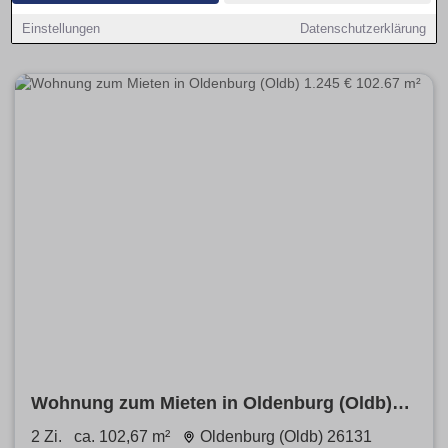
fairer Preisspanne entdecken – mit Balkon, EBK oder
Stellplatz.
Einstellungen
Datenschutzerklärung
Wohnung zum Mieten in Oldenburg (Oldb)
1.245 € 102.67 m²
2 Zi.
ca. 102,67 m²
Oldenburg (Oldb) 26131