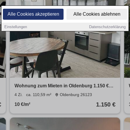
Alle Cookies akzeptieren
Alle Cookies ablehnen
Einstellungen
Datenschutzerklärung
Wohnung zum Mieten in Oldenburg 1.150 €
110.59 m²
4 Zi.
ca. 110,59 m²
Oldenburg 26123
€
1.150 €
10 €/m²