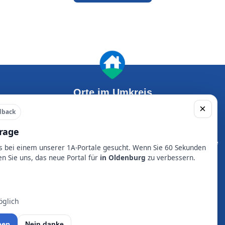
Orte im Umkreis
×
edback
rage
Delmenhorst
Oldenburg
Bad Zwischenahn
Ganderkesee
ts bei einem unserer 1A-Portale gesucht. Wenn Sie 60 Sekunden
Westerstede
Varel
en Sie uns, das neue Portal für
in Oldenburg
zu verbessern.
Edewecht
Rastede
Schwanewede
Friesoythe
glich
Ratgeber
FAQ
Presse
Partner werden
ben
Nein danke