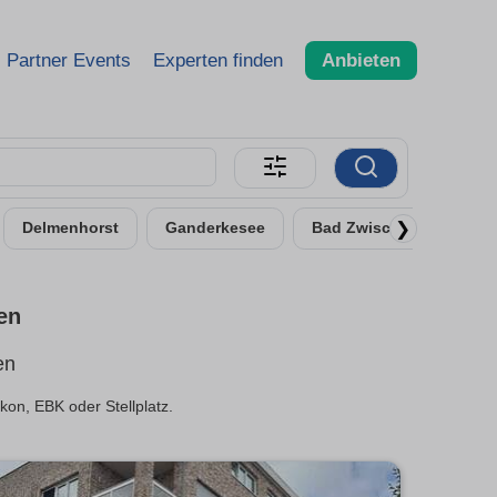
Partner Events
Experten finden
Anbieten
❯
Delmenhorst
Ganderkesee
Bad Zwischenahn
en
en
on, EBK oder Stellplatz.