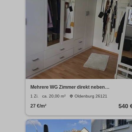
Mehrere WG Zimmer direkt neben
Fachhochschule - Zentrum Bestlage
1 Zi.
ca. 20,00 m²
Oldenburg 26121
540 
27 €/m²