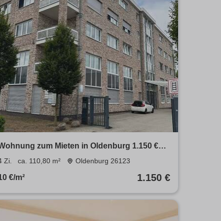
Wohnung zum Mieten in Oldenburg 1.150 €
110.8 m²
4 Zi.
ca. 110,80 m²
Oldenburg 26123
1.150 €
10 €/m²