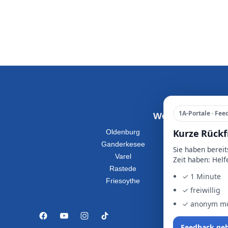
1A-Portale · Fe
Wohnung Mieten
Kurze Rückf
Oldenburg
Ganderkesee
Sie haben berei
Varel
Zeit haben: Helf
Rastede
✓ 1 Minute
Friesoythe
✓ freiwillig
✓ anonym mö
Feedback ge