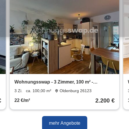
Wohnungsswap - 3 Zimmer, 100 m² -
Straßburger Str., Oldenburg
3 Zi.
ca. 100,00 m²
Oldenburg 26123
€
2.200 €
22 €/m²
mehr Angebote