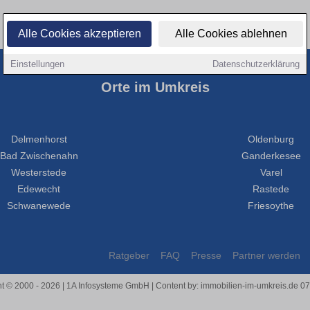
Alle Cookies akzeptieren
Alle Cookies ablehnen
Einstellungen
Datenschutzerklärung
Orte im Umkreis
Delmenhorst
Oldenburg
Bad Zwischenahn
Ganderkesee
Westerstede
Varel
Edewecht
Rastede
Schwanewede
Friesoythe
Ratgeber
FAQ
Presse
Partner werden
t © 2000 - 2026 | 1A Infosysteme GmbH | Content by: immobilien-im-umkreis.de 0