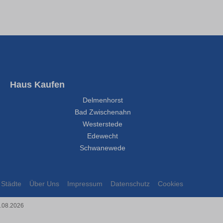
Haus Kaufen
Delmenhorst
Bad Zwischenahn
Westerstede
Edewecht
Schwanewede
Städte
Über Uns
Impressum
Datenschutz
Cookies
7.08.2026