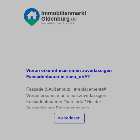
Immobilienmarkt
Oldenburg
.de
Immobilien im Überblick
Woran erkennt man einen zuverlässigen
Fassadenbauer in #seo_ort#?
Fassade & Außenputz · #replacements#
Woran erkennt man einen zuverlässigen
Fassadenbauer in #seo_ort#? Bei der
Auswahl eines Fassadenbauers
#replacements# stehen viele vor der
weiterlesen
Herausforderung, die Qualität und
Zuverlässigkeit des Unternehmens richtig
einzuschätzen. Wer sich auf
Innungsmitgliedschaften,