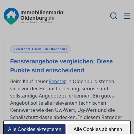
Immobilienmarkt
Oldenburg
.de
Immobilien im Überblick
Fenster & Türen · in Oldenburg
Fensterangebote vergleichen: Diese
Punkte sind entscheidend
Beim Kauf neuer
Fenster
in Oldenburg stehen
viele vor der Herausforderung, seriöse und
vollständige Angebote zu erkennen. Ein gutes
Angebot sollte alle relevanten technischen
Kennwerte wie den Uw-Wert, Ug-Wert und die
Schallschutzklasse abdecken. In diesem Ratgeber
erfahren Sie, worauf Sie achten müssen, um die
Alle Cookies akzeptieren
Alle Cookies ablehnen
passenden Fenster für Ihre Bedürfnisse zu finden.