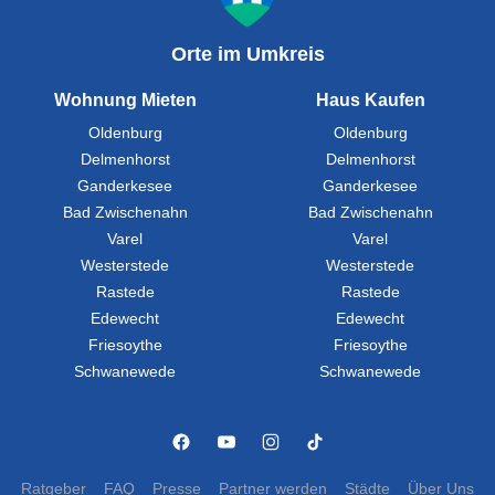
Orte im Umkreis
Wohnung Mieten
Haus Kaufen
Oldenburg
Oldenburg
Delmenhorst
Delmenhorst
Ganderkesee
Ganderkesee
Bad Zwischenahn
Bad Zwischenahn
Varel
Varel
Westerstede
Westerstede
Rastede
Rastede
Edewecht
Edewecht
Friesoythe
Friesoythe
Schwanewede
Schwanewede
Ratgeber
FAQ
Presse
Partner werden
Städte
Über Uns