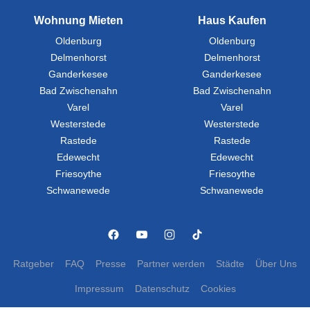
Wohnung Mieten
Haus Kaufen
Oldenburg
Oldenburg
Delmenhorst
Delmenhorst
Ganderkesee
Ganderkesee
Bad Zwischenahn
Bad Zwischenahn
Varel
Varel
Westerstede
Westerstede
Rastede
Rastede
Edewecht
Edewecht
Friesoythe
Friesoythe
Schwanewede
Schwanewede
Ratgeber
FAQ
Presse
Partner werden
Städte
Über Uns
Impressum
Datenschutz
Cookies