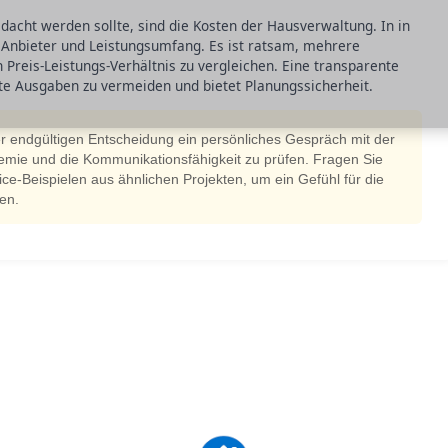
dacht werden sollte, sind die Kosten der Hausverwaltung. In in
 Anbieter und Leistungsumfang. Es ist ratsam, mehrere
 Preis-Leistungs-Verhältnis zu vergleichen. Eine transparente
ete Ausgaben zu vermeiden und bietet Planungssicherheit.
r endgültigen Entscheidung ein persönliches Gespräch mit der
emie und die Kommunikationsfähigkeit zu prüfen. Fragen Sie
ce-Beispielen aus ähnlichen Projekten, um ein Gefühl für die
en.