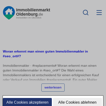
Immobilienmarkt
Oldenburg
.de
Immobilien im Überblick
Woran erkennt man einen guten Immobilienmakler in
#seo_ort#?
Immobilienmakler · #replacements# Woran erkennt man einen
guten Immobilienmakler in #seo_ort#? Die Wahl eines
Immobilienmaklers ist entscheidend für einen erfolgreichen Kauf
oder Verkauf von Immobilien #replacements#. Ein guter Makler
zeichnet sich durch fundierte Qualifikationen, lokale Marktkenntnis
weiterlesen
und glaubwürdige Referenzen aus. In diesem Artikel erfahren Sie,
worauf Sie achten sollten, um die richtige Wahl zu treffen und wie
Sie Bewertungen richtig einordnen können. Ein entscheidendes
Alle Cookies akzeptieren
Alle Cookies ablehnen
Merkmal eines guten Immobilienmaklers #replacements# ist seine