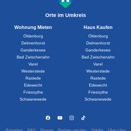
Orte im Umkreis
Wohnung Mieten
Haus Kaufen
Oldenburg
Oldenburg
Delmenhorst
Delmenhorst
Ganderkesee
Ganderkesee
Bad Zwischenahn
Bad Zwischenahn
Varel
Varel
Westerstede
Westerstede
Rastede
Rastede
Edewecht
Edewecht
Friesoythe
Friesoythe
Schwanewede
Schwanewede
Ratgeber
FAQ
Presse
Partner werden
Städte
Über Uns